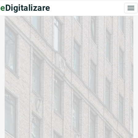
e
Digitalizare
Tog
nav